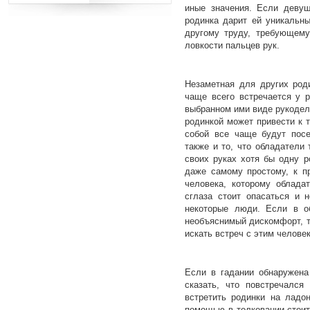
иные значения. Если девуш
родинка дарит ей уникальн
другому труду, требующему
ловкости пальцев рук.
Незаметная для других род
чаще всего встречается у 
выбранном ими виде рукодел
родинкой может привести к т
собой все чаще будут посе
также и то, что обладатели 
своих руках хотя бы одну р
даже самому простому, к п
человека, которому облада
сглаза стоит опасаться и н
некоторые люди. Если в об
необъяснимый дискомфорт, т
искать встреч с этим челове
Если в гадании обнаружен
сказать, что повстречался
встретить родинки на ладо
помощью в толковании стои