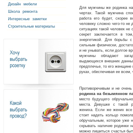
Дизайн
мебели
Для мужчины же родинка на 
Школа
ремонта
чертах. Такой мужчина спо
работа его будет, скорее 
Интересные
заметки
человеку сложно чего-то не
Строительные материалы
ситуациях такой человек не 
секрет заключается в том
энергетикой. Для борьбы с
сильным физически, достато
и не унывать, если долгое в
мужчины обладают загад
выдающихся внешних данных
предплечье, то его женщине 
руках, обеспечивая ее всем, 
Противоречивым и не очень
родинка на безымянном п
место будущего обручально
места. Девушке с такой р
жениха. Если же жених все
стоит надеть кольцо помол
обручальным, которое уже н
скрывать наличие родинки н
можно лишиться счастья быть