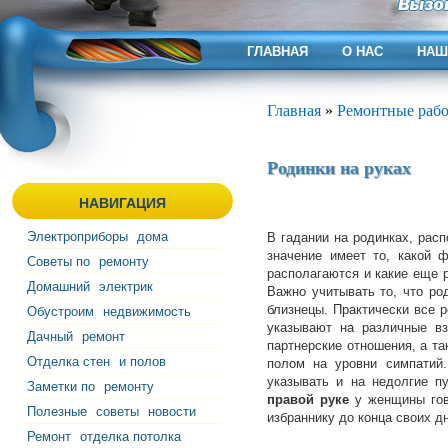
ГЛАВНАЯ
О НАС
НАШ
Главная
»
Ремонтные раб
Родинки на руках
НАВИГАЦИЯ
Электроприборы
дома
В гадании на родинках, рас
значение имеет то, какой 
Советы по
ремонту
располагаются и какие еще 
Домашний
электрик
Важно учитывать то, что ро
близнецы. Практически все р
Обустроим
недвижимость
указывают на различные в
Дачный
ремонт
партнерские отношения, а т
Отделка стен
и полов
полом на уровни симпатий.
указывать и на недолгие п
Заметки по
ремонту
правой руке
у женщины гово
Полезные
советы
новости
избраннику до конца своих д
Ремонт
отделка потолка