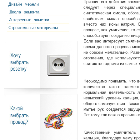
Принцип его действия заклю
Дизайн
мебели
следует через специаль
Школа
ремонта
синтетическая смола, обог
свойствам смола способна
Интересные
заметки
вместо них ионы натрия. С
Строительные материалы
процесс, как умягчение, то 
способствуют созданию пищ
Если вас интересует смягчен
время данного процесса мож
не совсем желательно. Разв
отопления, где используютс
считаются одними из самых 
Необходимо понимать, что в
количество такого элемен
нормальная деятельность л
невысокий уровень кальция
общего самочувствия. Также 
мытье рук создается ощуще
Поэтому так важно правильно
Качественный умягчитель
кальция, благодаря чему про