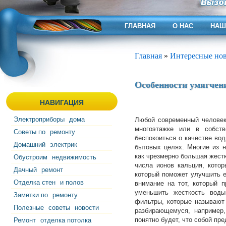
ГЛАВНАЯ
О НАС
НАШ
Главная
»
Интересные но
Особенности умягчен
НАВИГАЦИЯ
Электроприборы
дома
Любой современный человек 
многоэтажке или в собств
Советы по
ремонту
беспокоиться о качестве вод
Домашний
электрик
бытовых целях. Многие из н
как чрезмерно большая жестк
Обустроим
недвижимость
числа ионов кальция, кото
Дачный
ремонт
который поможет улучшить ее
Отделка стен
и полов
внимание на тот, который п
уменьшить жесткость воды
Заметки по
ремонту
фильтры, которые называют
Полезные
советы
новости
разбирающемуся, например, 
понятно будет, что собой пр
Ремонт
отделка потолка