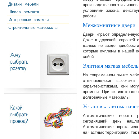
Дизайн
мебели
производственного и ливнево
условиями закона, действу
Школа
ремонта
работы
Интересные
заметки
Межкомнатные двери
Строительные материалы
Двери играют определенную
Даже в дружной, хорошей с
далеко не везде приобрест
которые куплены в нашей к
собой
Элитная мягкая мебель
На современном рынке мебе
отличающиеся высокими 
характеристиками, они мог
времени. При их изготовле
долговечные материалы
Установка автоматиче
Автоматические ворота 
сегодняшний день нашл
Автоматические ворота исп
на частных территориях, та