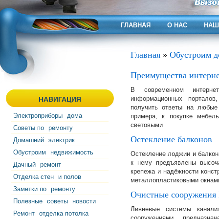
ГЛАВНАЯ
О НАС
НАШ
Главная
»
Обустроим д
Преимущества интерне
В современном интернет
информационных порталов
НАВИГАЦИЯ
получить ответы на любые
Электроприборы
дома
примера, к покупке мебель
световыми
Советы по
ремонту
Остекление балконов
Домашний
электрик
Обустроим
недвижимость
Остекление лоджии и балкон
к нему предъявлены высоча
Дачный
ремонт
крепежа и надёжности констр
Отделка стен
и полов
металлопластиковыми окнами
Заметки по
ремонту
Очистные сооружения 
Полезные
советы
новости
Ливневые системы канали
Ремонт
отделка потолка
сооружениями, предназна