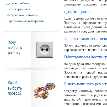
Их также разделяют по р
Дизайн
мебели
охлаждения. Выделяют гене
Школа
ремонта
Дизайн кухни
Интересные
заметки
Кухня в доме выполняет мног
Строительные материалы
Поэтому к оформлению ку
вниманием. Кухня должна бы
делится на зону для пригот
Эффективная теплоизо
Пеноплэкс: что это такое, е
характеристики, варианты пр
Обустраиваем лестниц
Ни одна дача или городской
лестницы. Как иначе можн
Простая на первый взгля
совершенно разных художес
С чего начинать ремон
Каждому частному потреби
ремонте своего городско
трудностей, диктуемых т
абсолютно незнакомыми им,