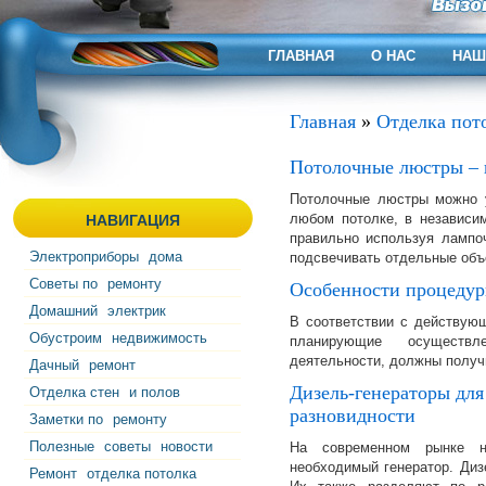
ГЛАВНАЯ
О НАС
НАШ
Главная
»
Отделка пот
Потолочные люстры – 
Потолочные люстры можно 
любом потолке, в независим
НАВИГАЦИЯ
правильно используя лампо
Электроприборы
дома
подсвечивать отдельные объ
Советы по
ремонту
Особенности процедур
Домашний
электрик
В соответствии с действую
Обустроим
недвижимость
планирующие осуществл
деятельности, должны получ
Дачный
ремонт
Дизель-генераторы для
Отделка стен
и полов
разновидности
Заметки по
ремонту
Полезные
советы
новости
На современном рынке н
необходимый генератор. Диз
Ремонт
отделка потолка