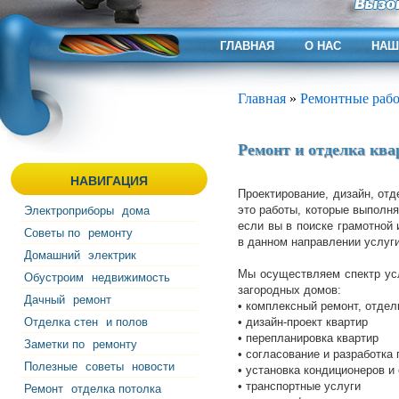
ГЛАВНАЯ
О НАС
НАШ
Главная
»
Ремонтные раб
Ремонт и отделка ква
НАВИГАЦИЯ
Проектирование, дизайн, отд
это работы, которые выполн
Электроприборы
дома
если вы в поиске грамотной 
Советы по
ремонту
в данном направлении услуги
Домашний
электрик
Мы осуществляем спектр усл
Обустроим
недвижимость
загородных домов:
Дачный
ремонт
• комплексный ремонт, отдел
Отделка стен
и полов
• дизайн-проект квартир
• перепланировка квартир
Заметки по
ремонту
• согласование и разработка
Полезные
советы
новости
• установка кондиционеров и
• транспортные услуги
Ремонт
отделка потолка