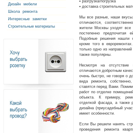
• разгрузка/погрузка
Дизайн
мебели
• доставка строительных мат
Школа
ремонта
Мы все разные, наши вкусы
Интересные
заметки
отличаются, соответственн
Строительные материалы
жители Москвы уходят все 
постепенно предпочитая е
Подобные решения нашли о
кроме того в евроремонтах
только одно из направлений
также популярны.
Несмотря на отсутствие 
отличаются добротным качес
очень быстро, не говоря о д
вида ремонта, собственно
ставятся перед Вами. Помим
работ по отделке помещений
объекта. К примеру, рем
отделкой фасада, а также 
дизайна (приусадебный учас
имеет особенности.
Если Вы решили нанять стр
проведения ремонта квар