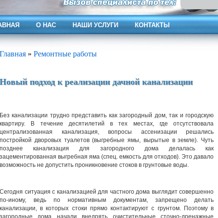
АВНАЯ
О НАС
НАШИ УСЛУГИ
КОНТАКТЫ
Главная
»
Ремонтные работы
Новый подход к реализации дачной канализации
Без канализации трудно представить как загородный дом, так и городскую
квартиру. В течение десятилетий в тех местах, где отсутствовала
централизованная канализация, вопросы ассенизации решались
постройкой дворовых туалетов (выгребные ямы, вырытые в земле). Чуть
позднее канализация для загородного дома делалась как
зацементированная выгребная яма (спец. емкость для отходов). Это давало
возможность не допустить проникновение стоков в грунтовые воды.
Сегодня ситуация с канализацией для частного дома выглядит совершенно
по-иному, ведь по нормативным документам, запрещено делать
канализации, в которых стоки прямо контактируют с грунтом. Поэтому в
загородные дома начали внедрять очистительные сточно-дренажные