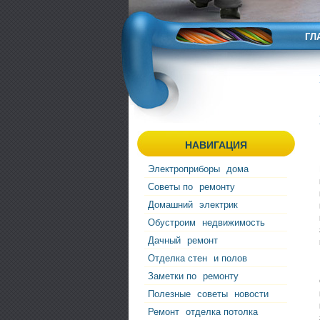
ГЛ
НАВИГАЦИЯ
Электроприборы
дома
Советы по
ремонту
Домашний
электрик
Обустроим
недвижимость
Дачный
ремонт
Отделка стен
и полов
Заметки по
ремонту
Полезные
советы
новости
Ремонт
отделка потолка