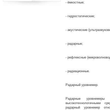
- ёмкостные;
- гидростатические;
- акустические (ультразвуков
- радарные;
- рефлексные (микроволново
- радиационные.
Радарный уровнемер.
Радарные уровнемеры
высокотехнологичными ср
радарный уровнемер отно