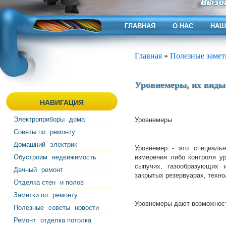
ГЛАВНАЯ
О НАС
НАШ
Главная
»
Полезные замет
Уровнемеры, их виды
НАВИГАЦИЯ
Электроприборы
дома
Уровнемеры
Советы по
ремонту
Домашний
электрик
Уровнемер - это специаль
Обустроим
недвижимость
измерения либо контроля у
сыпучих, газообразующих 
Дачный
ремонт
закрытых резервуарах, техно
Отделка стен
и полов
Заметки по
ремонту
Уровнемеры дают возможнос
Полезные
советы
новости
Ремонт
отделка потолка