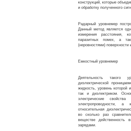
конструкций, которые объеди
и обработку полученного сиг
Радарный уровнемер постро
Данный метод является одн
измерения расстояния, к
паразитных помех, а та
(неровностями) поверхности 
Емкостный уровнемер
Деятельность такого у
диэлектрической проницае
жидкость, уровень которой 
так и диэлектриком. Осно
электрические свойства
электропроводности, а 
относительная диэлектричес
во сколько раз сравните
веществе действенность в
зарядами.