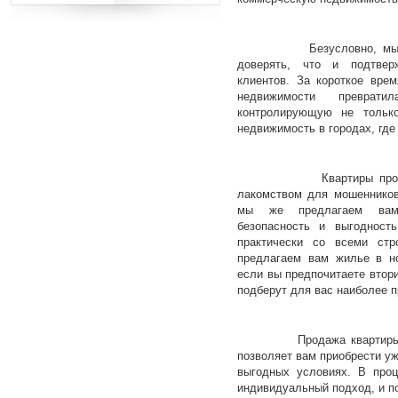
Безусловно, мы – это
доверять, что и подтвер
клиентов. За короткое вре
недвижимости преврат
контролирующую не тольк
недвижимость в городах, гд
Квартиры продажа в
лакомством для мошенников
мы же предлагаем вам 
безопасность и выгодност
практически со всеми стр
предлагаем вам жилье в но
если вы предпочитаете втор
подберут для вас наиболее 
Продажа квартиры на в
позволяет вам приобрести уж
выгодных условиях. В проц
индивидуальный подход, и п