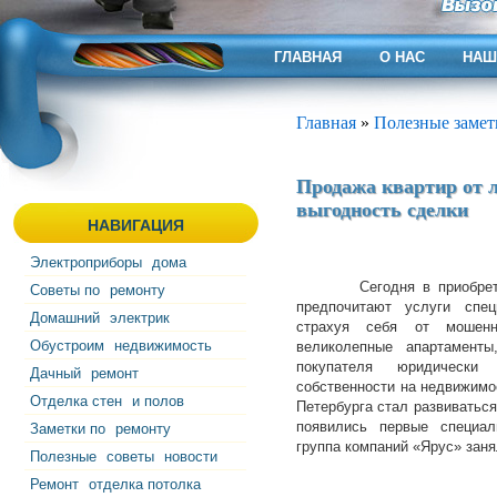
ГЛАВНАЯ
О НАС
НАШ
Главная
»
Полезные замет
Продажа квартир от 
выгодность сделки
НАВИГАЦИЯ
Электроприборы
дома
Сегодня в приобретени
Советы по
ремонту
предпочитают услуги спец
Домашний
электрик
страхуя себя от мошенни
Обустроим
недвижимость
великолепные апартамент
покупателя юридически
Дачный
ремонт
собственности на недвижимо
Отделка стен
и полов
Петербурга стал развиваться
появились первые специал
Заметки по
ремонту
группа компаний «Ярус» зан
Полезные
советы
новости
Ремонт
отделка потолка