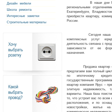
В наши дни ГК «Ярус
Дизайн
мебели
региональными отделениям
Школа
ремонта
Екатеринбурге, Владивост
Интересные
заметки
приобрести квартиру, комм
России.
Строительные материалы
Сегодня наша компани
комплексных услуг юр
деятельность связана с про
зависимости от ее форм
назначения.
Продажа квартир – это 
предлагаем вам полный цикл
по ипотечному кредит
государственным программа
квартир компания Ярус – пр
элитную недвижимость, 
варианты. Наша база поисти
то, что устроит вас по всем
расположения, и по осна
новостройках, жилье на
коммерческую недвижимость