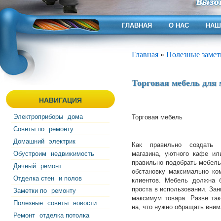
ГЛАВНАЯ
О НАС
НАШ
Главная
»
Полезные замет
Торговая мебель для 
НАВИГАЦИЯ
Электроприборы
дома
Торговая мебель
Советы по
ремонту
Домашний
электрик
Как правильно создать н
Обустроим
недвижимость
магазина, уютного кафе ил
правильно подобрать мебель.
Дачный
ремонт
обстановку максимально ко
Отделка стен
и полов
клиентов. Мебель должна б
проста в использовании. За
Заметки по
ремонту
максимум товара. Разве та
Полезные
советы
новости
на, что нужно обращать вним
Ремонт
отделка потолка