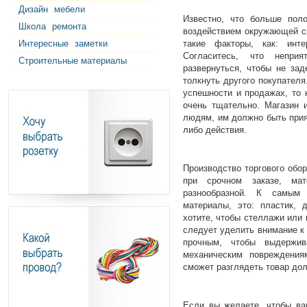
Дизайн
мебели
Известно, что больше пол
Школа
ремонта
воздействием окружающей ср
Интересные
заметки
такие факторы, как: инте
Согласитесь, что неприя
Строительные материалы
развернуться, чтобы не зад
толкнуть другого покупателя
успешности и продажах, то 
очень тщательно. Магазин 
людям, им должно быть прия
либо действия.
Производство торгового обо
при срочном заказе, м
разнообразной. К самым 
материалы, это: пластик, 
хотите, чтобы стеллажи или
следует уделить внимание к
прочным, чтобы выдержив
механическим повреждения
сможет разглядеть товар до
Если вы желаете, чтобы ва