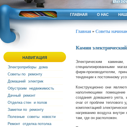
ГЛАВНАЯ
О НАС
НАШ
Главная
»
Советы начин
Камин электрический
НАВИГАЦИЯ
Электрическим каминам
специализированными мага
Электроприборы
дома
фирм-производителям, прин
Советы по
ремонту
тенденции к постоянному ус
Домашний
электрик
Конструкционно они являют
Обустроим
недвижимость
наполняющими помещение 
Дачный
ремонт
создания домашнего уюта, 
Отделка стен
и полов
очаг от проблем теплового у
комплектацией электрическо
Заметки по
ремонту
нагреванию воздуха внутри 
Полезные
советы
новости
там, где он расположен.
Ремонт
отделка потолка