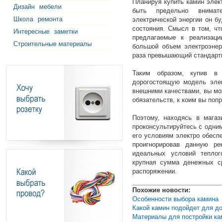
Планируя купить камин элек
Дизайн
мебели
быть предельно внимат
Школа
ремонта
электрической энергии он бу
состояния. Смысл в том, чт
Интересные
заметки
предлагаемые к реализаци
Строительные материалы
большой объем электроэнер
раза превышающий стандартн
Таким образом, купив в
дорогостоящую модель элек
внешними качествами, вы мо
обязательств, к коим вы попр
Поэтому, находясь в магаз
проконсультируйтесь с одни
его условиям электро обесп
проигнорировав данную р
идеальных условий теплог
крупная сумма денежных с
распоряжении.
Похожие новости:
Особенности выбора камина
Какой камин подойдет для д
Материалы для постройки ка