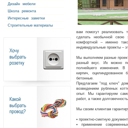
Дизайн
мебели
Школа
ремонта
Интересные
заметки
Строительные материалы
вам помогут реализовать т
сделать необычной свою 
комфортной – именно так
индивидуальные проекты – э
Мы выполняем разные проект
разный вкус. Их можно п
полнейшего изменения. В 
кирпич, оцилиндрованное б
бетонные.
Предлагаем "под ключ" дом
возведением рубленых котт
опыт. Мы гарантируем сам
работ, а также долговечност
Мы своим клиентам гарантир
• проектно-сметную докумен
• применение современны