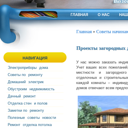
ГЛАВНАЯ
О НАС
НАШ
Главная
»
Советы начин
Проекты загородных 
НАВИГАЦИЯ
У нас можно заказать инди
Учет ваших всех пожеланий
Электроприборы
дома
местности и загородног
Советы по
ремонту
отделочных и строительны
Домашний
электрик
каждой комнаты – индивиду
домов отвечают всем предпо
Обустроим
недвижимость
Дачный
ремонт
Отделка стен
и полов
Заметки по
ремонту
Полезные
советы
новости
Ремонт
отделка потолка