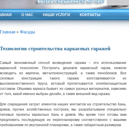
АВНАЯ
О НАС
НАШИ УСЛУГИ
КОНТАКТЫ
Главная
»
Фасады
Технология строительства каркасных гаражей
Самый экономичный способ возведения гаража – это использование
каркасной технологии. Построить дешевле каркасный гараж, нежели
возводить из кирпича, металлоконструкций, а также пеноблоков. Все
силовые конструкции такого гаража изготавливаются из
высококачественного бруса, который пропитывается огнебиозащитным
составом. Обшивка каркаса бывает из самых разных материалов, зависимо
от того, какой именно выбран дизайн, а также внешний вид гаража.
Для сокращения затрат клиентов наших контактов на строительство бань,
домов, прочих хозяйственных построек, мы разрабатываем специально
типовые проекты каркасных бань и домов. Мы кроме того готовы вам
предложить последующую их перепланировку соответственно с вашими
требованиями по внутренней планировке, а также габаритным размерам.