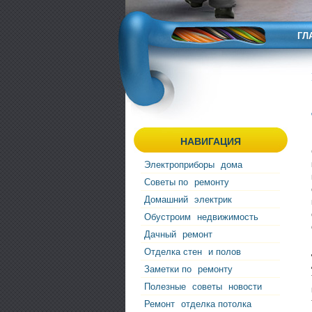
ГЛ
НАВИГАЦИЯ
Электроприборы
дома
Советы по
ремонту
Домашний
электрик
Обустроим
недвижимость
Дачный
ремонт
Отделка стен
и полов
Заметки по
ремонту
Полезные
советы
новости
Ремонт
отделка потолка