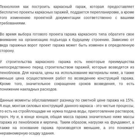
Технология как построить каркасный гараж, которая предоставляет
бесплатно проекты каркасных гаражей, поддается перепланировке, а кроме
того изменению проектной документации соответственно с вашими
требованиями.
Во время выбора готового проекта гаража каркасного типа обратите свое
внимание на организацию подъезда к будущему строению. Зависимо от
вида гаражных ворот проект гаража может быть изменен в определенную
сторону.
У строительства каркасного гаража есть некоторые преимущества
непосредственно перед строительством гаражей, которые возводятся из
пеноблоков. Для начала, цены на использование материалы ниже, а также
меньше цена осуществления работ по возведению конструкций гаража.
Кроме того, значительное сокращение сроков возведения, то есть
понижение накладных расходов.
Данные моменты обуславливают разницу по сметной цене гаража на 15%.
А еще, монтаж силовых конструкций данного каркаса - это чистые процессы,
то есть на стройплощадке не нужна подача воды, приготовление растворов,
проч. Ну и, в конце концов, общая масса гаража значительно ниже массы
гаража из пеноблоков и кирпича. Таким образом, нагрузки на фундамент, а
также на основание гаража производятся меньшие, а это понижает
неравномерную осадку здания.