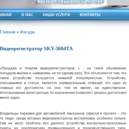
АВНАЯ
О НАС
НАШИ УСЛУГИ
КОНТАКТЫ
Главная
»
Фасады
Видеорегистратор SKY-3604TA
«Продажа и покупка видеорегистраторов…» - на такое объявление
попадали многие и, наверняка, не по одному разу. Это объясняется тем, что
такое устройство пользуется немалой популярностью. Устройство,
описываемое в статье, является универсальным, пожалуй, это одно из
главных его достоинств, но оно, тем не менее, не единственное.
Использование регистратора по назначению позволяет решать достаточно
много задач.
Владельцы парковок для автомобилей, магазинов, офисов и прочего – это
те люди, среди которых видеорегистратор востребован особенно сильно.
Уже не могут обойтись без данного устройства контрольно-пропускные
пункты на предприятиях промышленного и производственного типа,