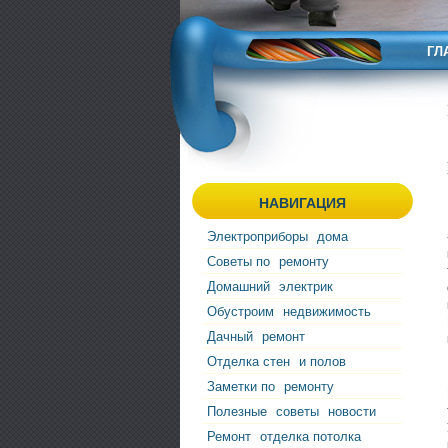
ГЛ
НАВИГАЦИЯ
Электроприборы
дома
Советы по
ремонту
Домашний
электрик
Обустроим
недвижимость
Дачный
ремонт
Отделка стен
и полов
Заметки по
ремонту
Полезные
советы
новости
Ремонт
отделка потолка