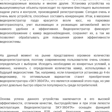
железнодорожные вокзалы и многие другие. Установка устройства на
вышеупомянутые объекты происходит по причине блестящего выполнения
задачи учета и контроля, производимой регистраторами. Сегодня очень и
очень мало устройств, способных составить конкуренцию. Итак, в магазине
видеорегистратор гордо красуется возле касс, на парковках
автотранспорта, учет въезжающих и уезжающих автомобилей вести
намного удобнее и эффективнее. Видеорегистратор фиксирует
видеоизображение с камер видеонаблюдения, сохраняет их, а так же
позволяет обрабатывать для повышения уровня эффективности
видеосистемы.
На данный момент на рынке представлено огромное количество
видеорегистраторов, поэтому современному пользователю очень сложно
определиться с выбором. Исходить необходимо из конкретных условий, а
именно, начинать с определения количества камер, используемых в
будущей видеосистеме. Так, например, если планируется установка до 4-ёх
видеокамер, то оптимальным вариантом станет приобретение
видеорегистратора «SKY-3604TA», что является новинкой этого года, но уже
успел довольно быстро обрести популярность среди потребителей.
Основа успеха данного устройства заключается в его высокой
эффективности, отличном качестве, быстродействии и при этом легкости
эксплуатации. Видеорегистратор SKY-3604TA» оснащён функцией
подключения посредством P2P сетей, благодаря чему, настроить