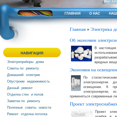
ГЛАВНАЯ
О НАС
НАШ
Главная
»
Электрика д
Об экономии электроэ
В настоящее
использов
НАВИГАЦИЯ
разрабатыв
Электроприборы
дома
вредных веще
Советы по
ремонту
Экономия на освещен
Домашний
электрик
По статистическ
Обустроим
недвижимость
электроэнергии д
освещении. К пр
Дачный
ремонт
электроэнергии, 
Отделка стен
и полов
применяться современные л
Заметки по
ремонту
Проект электроснабжен
Полезные
советы
новости
Проект эле
Ремонт
отделка потолка
ошибок в в