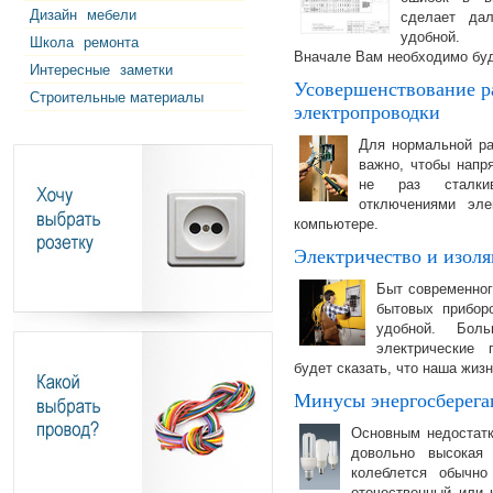
Дизайн
мебели
сделает да
удобной.
Школа
ремонта
Вначале Вам необходимо бу
Интересные
заметки
Усовершенствование р
Строительные материалы
электропроводки
Для нормальной ра
важно, чтобы напр
не раз сталки
отключениями эле
компьютере.
Электричество и изол
Быт современног
бытовых прибор
удобной. Бол
электрические 
будет сказать, что наша жиз
Минусы энергосберег
Основным недостатк
довольно высокая
колеблется обычн
отечественный или 