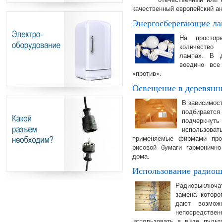
качественный европейский ан
Энергосберегающие л
На простор
количество
лампах. В 
воедино вс
«против».
Освещение в деревянн
В зависимост
подбирается
подчеркнут
использова
применяемые фирмами про
рисовой бумаги гармонично
дома.
Использование радио
Радиовыключа
замена которо
дают возможн
непосредст
использовать в виде пульт