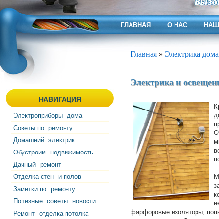
ГЛАВНАЯ
О НАС
НАШ
Главная
»
Электрика дома
Электрика и освещен
НАВИГАЦИЯ
К
д
Электроприборы
дома
п
Советы по
ремонту
О
Домашний
электрик
м
в
Обустроим
недвижимость
п
Дачный
ремонт
Отделка стен
и полов
М
з
Заметки по
ремонту
к
Полезные
советы
новости
н
фарфоровые изоляторы, попы
Ремонт
отделка потолка