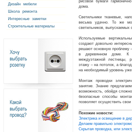
рисовой бумаги гармонично
Дизайн
мебели
дома.
Школа
ремонта
Светильники тканевые, нап
Интересные
заметки
весьма удачно. То же мо
Строительные материалы
светильников, выпускаемых 
Используемые вертикальн
создают довольно интересны
решают основную проблему –
в деревянном доме. К 
междуэтажной лестницы, р
этажу – на потолок, а благо
на необходимый уровень уже
Монтаж проводки электри
занятие. Знание предлагае
возможность, обойдя сложно
безопасные способы монта
позволяет осуществить свои 
Похожие новости:
Электрика и освещение в де
Делаем правильно электром
Скрытая проводка, или элек