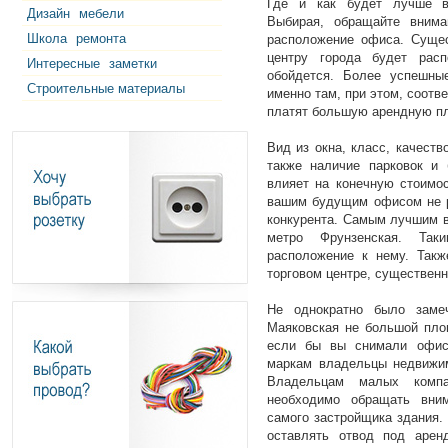
Где и как будет лучше в
Дизайн
мебели
Выбирая, обращайте внима
Школа
ремонта
расположение офиса. Сущес
центру города будет рас
Интересные
заметки
обойдется. Более успешны
Строительные материалы
именно там, при этом, соотв
платят большую арендную пл
Вид из окна, класс, качеств
также наличие парковок и 
влияет на конечную стоимос
вашим будущим офисом не р
конкурента. Самым лучшим в
метро Фрунзенская. Так
расположение к нему. Такж
торговом центре, существенн
Не однократно было заме
Маяковская не большой пло
если бы вы снимали офис
маркам владельцы недвижим
Владельцам малых компа
необходимо обращать вним
самого застройщика здания.
оставлять отвод под арен