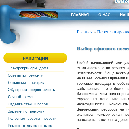
ГЛАВНАЯ
О НАС
НАШ
Главная
»
Перепланировк
Выбор офисного помещ
НАВИГАЦИЯ
Любой начинающий или уж
сталкивается с потребность
Электроприборы
дома
недвижимости. Чаще всего д
Советы по
ремонту
не имеет большой прибыли и
Домашний
электрик
торговые площади в собств
собственника - это более 
Обустроим
недвижимость
бизнесмена, чем полноценна
Дачный
ремонт
случае нет дополнительны
Отделка стен
и полов
необходимости исключа
финансовых ресурсов на по
Заметки по
ремонту
окупиться коммерческая не
Полезные
советы
новости
невозврата вложенных денег 
Ремонт
отделка потолка