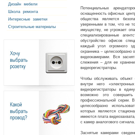
Дизайн
мебели
Потенциальных арендатор
Школа
ремонта
оснащенность офисных цент
общества является безоп
Интересные
заметки
уверенными в том, что не т
Строительные материалы
имуществу, не угрожает оп
специализированные аген
обустройство офисов спец
каждый угол огромного зд
охранника – целесообразно 
видеокамерами. Вся засня
слежения – для ее хранени
видеорегистраторы.
Чтобы обслуживать объект 
внутри него «электронны
видеорегистраторы в един
возможно это совершить 
профессиональной серии. В
целесообразно использова
которых являются стациона
имеются плата видеозахвата
с камер аналогового сигнала.
Заснятые камерами сведен