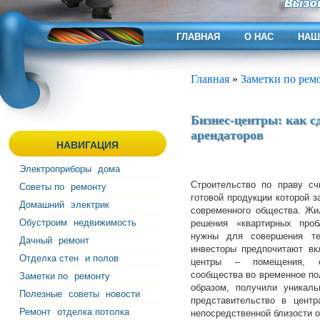
ГЛАВНАЯ
О НАС
НАШ
Главная
»
Заметки по рем
Бизнес-центры: как с
арендаторов
НАВИГАЦИЯ
Электроприборы
дома
Строительство по праву сч
Советы по
ремонту
готовой продукции которой 
Домашний
электрик
современного общества. Жи
Обустроим
недвижимость
решения «квартирных проб
нужны для совершения тех
Дачный
ремонт
инвесторы предпочитают вк
Отделка стен
и полов
центры – помещения, с
сообщества во временное по
Заметки по
ремонту
образом, получили уникаль
Полезные
советы
новости
представительство в центр
Ремонт
отделка потолка
непосредственной близости о