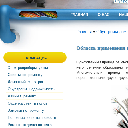
ГЛАВНАЯ
О НАС
НАШ
Главная
»
Обустроим дом
Область применения 
НАВИГАЦИЯ
Одножильный провод от мног
него сечение образовано 
Электроприборы
дома
Многожильный провод о
Советы по
ремонту
переплетенными друг с друг
Домашний
электрик
Обустроим
недвижимость
Дачный
ремонт
Отделка стен
и полов
Заметки по
ремонту
Полезные
советы
новости
Ремонт
отделка потолка