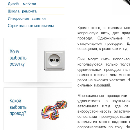
Дизайн
мебели
Школа
ремонта
Интересные
заметки
Строительные материалы
Кроме этого, с жилами мо
капроновую нить, для прид
проводу. Одножильные 
стационарной проводке. 
освещения, к розеткам и.т.д
Они могут быть использо
используются только тол
одножильных проводов явля
намного жестче, чем много
работ на высоких частотах. 
сильных вибраций.
Многожильные проводники 
удлинителях, в наушника
автомобиля и.т.д. где от
виброустойчивость, эластичн
основными преимуществами
клеммы их можно надежно с
сопротивлением по току. Н